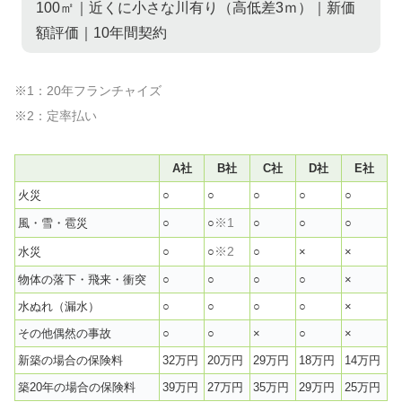
100㎡｜近くに小さな川有り（高低差3ｍ）｜新価
額評価｜10年間契約
※1：20年フランチャイズ
※2：定率払い
A社
B社
C社
D社
E社
火災
○
○
○
○
○
※1
風・雪・雹災
○
○
○
○
○
※2
水災
○
○
○
×
×
物体の落下・飛来・衝突
○
○
○
○
×
水ぬれ（漏水）
○
○
○
○
×
その他偶然の事故
○
○
×
○
×
新築の場合の保険料
32万円
20万円
29万円
18万円
14万円
築20年の場合の保険料
39万円
27万円
35万円
29万円
25万円