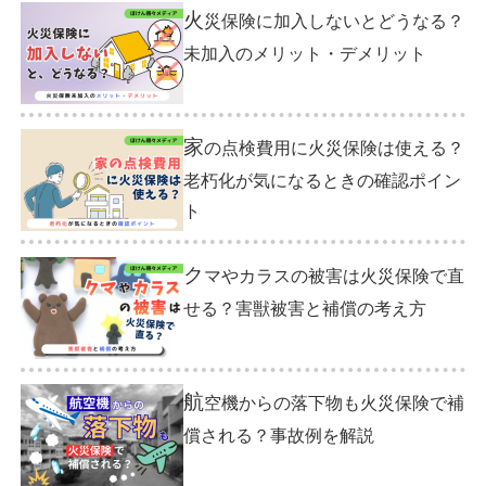
火
災保険に加入しないとどうなる？
未加入のメリット・デメリット
家
の点検費用に火災保険は使える？
老朽化が気になるときの確認ポイン
ト
ク
マやカラスの被害は火災保険で直
せる？害獣被害と補償の考え方
航
空機からの落下物も火災保険で補
償される？事故例を解説