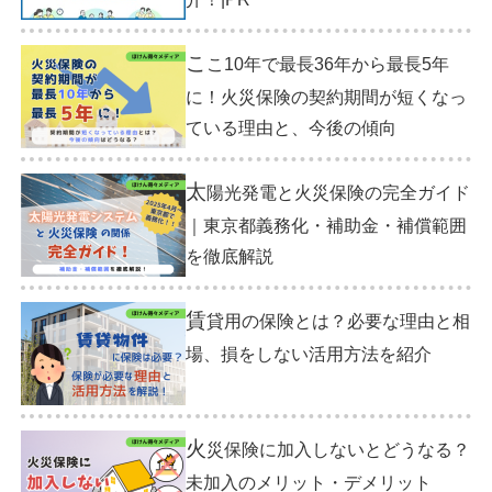
こ
こ10年で最長36年から最長5年
に！火災保険の契約期間が短くなっ
ている理由と、今後の傾向
太
陽光発電と火災保険の完全ガイド
｜東京都義務化・補助金・補償範囲
を徹底解説
賃
貸用の保険とは？必要な理由と相
場、損をしない活用方法を紹介
火
災保険に加入しないとどうなる？
未加入のメリット・デメリット