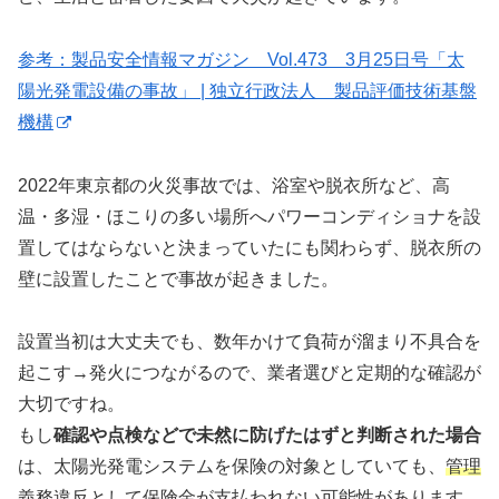
参考：製品安全情報マガジン Vol.473 3月25日号「太
陽光発電設備の事故」 | 独立行政法人 製品評価技術基盤
機構
2022年東京都の火災事故では、浴室や脱衣所など、高
温・多湿・ほこりの多い場所へパワーコンディショナを設
置してはならないと決まっていたにも関わらず、脱衣所の
壁に設置したことで事故が起きました。
設置当初は大丈夫でも、数年かけて負荷が溜まり不具合を
起こす→発火につながるので、業者選びと定期的な確認が
大切ですね。
もし
確認や点検などで未然に防げたはずと判断された場合
は、太陽光発電システムを保険の対象としていても、
管理
義務違反として保険金が支払われない可能性があります。