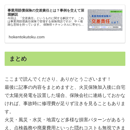
事業用賠償保険の交差責任とは？事例を交えて深
堀解説
今回は、「交差責任」というものに関する解説です。 これ
は事業用賠償責任保険で登場する保険用語ですが、中々複
雑な意味を持っています。 保険得々チャンネルに寄せられ
た研修生からリクエストがあり、交差責任についてがっつ
り解説しています。 研修生と...
hokentokutoku.com
まとめ
ここまで読んでくださり、ありがとうございます！
最後に記事の内容をまとめますと、火災保険加入後に自宅
で太陽光発電を設置した場合、保険会社に連絡しておかな
ければ、事故時に修理費が足りず泣きを見ることもありま
す。
火災・風災・水災・地震など多様な損害パターンがあるう
え、点検義務や廃棄費用といった隠れコストも無視できま