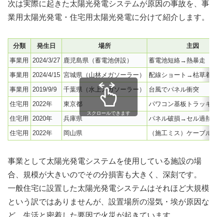
次は実際に起きた太陽光発電システムが原因の事故を、事
業用太陽光発電・住宅用太陽光発電に分けて紹介します。
分類
発生日
場所
主因
事業用
2024/3/27
鹿児島県（蓄電池併設）
蓄電池短絡→熱暴走
事業用
2024/4/15
宮城県（山林メガソーラー）
配線ショート→枯草着
事業用
2019/9/9
千葉県（水上メガソーラー）
台風でパネル衝突
住宅用
2022年
東京都
パワコン基板トラッキ
スクロールできます
住宅用
2020年
兵庫県
パネル破損→セル過熱
住宅用
2022年
岡山県
（施工ミス）ケーブル
事業として太陽光発電システムを使用している施設の場
合、規模が大きいのでその分損害も大きく、深刻です。
一般住宅に設置した太陽光発電システムはそれほど大規模
という訳ではありませんが、設置場所の湿気・埃が原因な
ど、生活と密着した要因で火災が起きています。