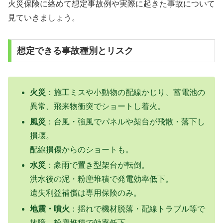
火災保険に絡めて想定事故例や実際に起きた事故について
見ていきましょう。
想定できる事故種別とリスク
火災
：施工ミスや小動物の配線かじり、蓄電池の
異常、飛来物衝突でショートし着火。
風災
：台風・強風でパネルや架台が飛散・落下し
損壊。
配線損傷からのショートも。
水災
：豪雨で置き型架台が転倒。
洪水後の泥・粉塵堆積で発電効率低下。
遺失利益補償は専用保険のみ。
地震・噴火
：揺れで機材脱落・配線トラブル等で
故障、粉塵堆積で効率低下。