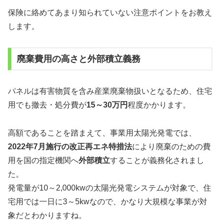
保険に絡めてあまり知られていない注意ポイントをお教え
します。
廃棄費用の高さと外部積立義務
パネルは有害物質を含み産業廃棄物扱いとなるため、住宅
用でも撤去・処分費が
15～30万円
程度かかります。
高額であることを踏まえて、事業用太陽光発電では、
2022年7月施行の改正再エネ特措法
により廃棄のための費
用を国の指定機関へ
外部積立
することが義務化されまし
た。
発電量が10～2,000kwの太陽光発電システムが対象で、住
宅用では一日に3～5kwなので、かなり大規模な事業が対
象だとわかりますね。