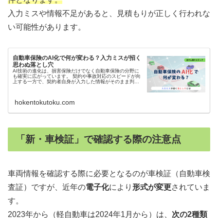
入力ミスや情報不足があると、見積もりが正しく行われな
い可能性があります。
自動車保険のAI化で何が変わる？入力ミスが招く
思わぬ落とし穴
AI技術の進化は、損害保険だけでなく自動車保険の分野に
も確実に広がっています。 契約や事故対応のスピードが向
上する一方で、契約者自身が入力した情報がそのまま判断
材料になる場面も増えました。 便利さの裏で、ほんの小さ
な入力ミスが大きなトラブル...
hokentokutoku.com
「新・車検証」で確認する際の注意点
車両情報を確認する際に必要となるのが車検証（自動車検
査証）ですが、近年の
電子化
により
形式が変更
されていま
す。
2023年から（軽自動車は2024年1月から）は、
次の2種類