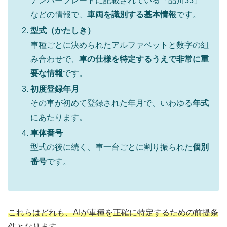
ナンバープレートに記載されている「品川33」
などの情報で、
車両を識別する基本情報
です。
型式（かたしき）
車種ごとに決められたアルファベットと数字の組
み合わせで、
車の仕様を特定するうえで非常に重
要な情報
です。
初度登録年月
その車が初めて登録された年月で、いわゆる
年式
にあたります。
車体番号
型式の後に続く、車一台ごとに割り振られた
個別
番号
です。
これらはどれも、AIが車種を正確に特定するための前提条
件となります。