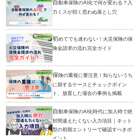
自
動車保険のAI化で何が変わる？入
力ミスが招く思わぬ落とし穴
初
めてでも迷わない！火災保険の保
険金請求の流れ完全ガイド
保
険の重複に要注意！知らないうち
に損するケースとチェックポイン
ト、放置した場合の事例も掲載
自
動車保険のAI化時代に加入時で絶
対間違えたくない入力項目｜ネット
型の初期エントリーで確認すべきポ
イント