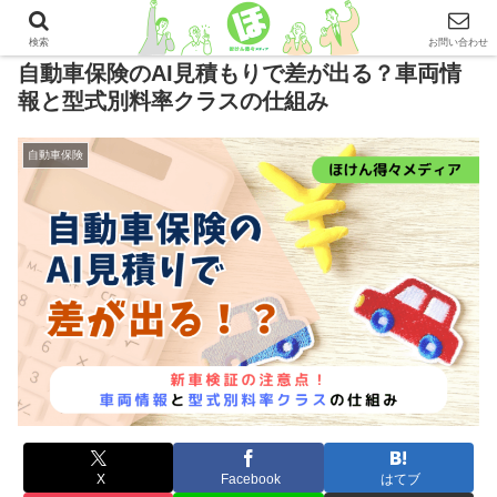
検索
お問い合わせ
自動車保険のAI見積もりで差が出る？車両情
報と型式別料率クラスの仕組み
自動車保険
X
Facebook
はてブ