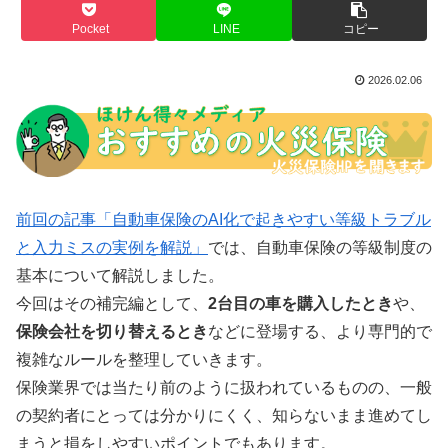
Pocket
LINE
コピー
2026.02.06
前回の記事「自動車保険のAI化で起きやすい等級トラブル
と入力ミスの実例を解説」
では、自動車保険の等級制度の
基本について解説しました。
今回はその補完編として、
2台目の車を購入したとき
や、
保険会社を切り替えるとき
などに登場する、より専門的で
複雑なルールを整理していきます。
保険業界では当たり前のように扱われているものの、一般
の契約者にとっては分かりにくく、知らないまま進めてし
まうと損をしやすいポイントでもあります。