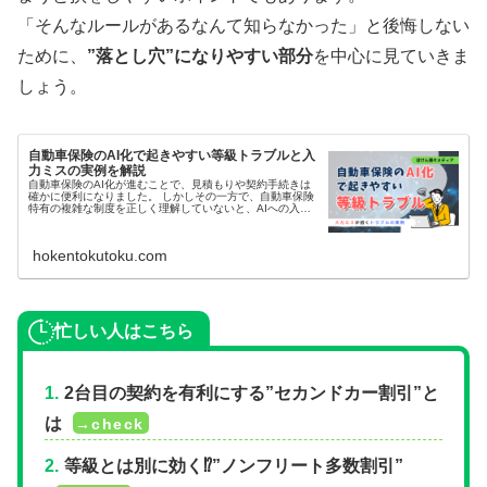
「そんなルールがあるなんて知らなかった」と後悔しない
ために、
”落とし穴”になりやすい部分
を中心に見ていきま
しょう。
自動車保険のAI化で起きやすい等級トラブルと入
力ミスの実例を解説
自動車保険のAI化が進むことで、見積もりや契約手続きは
確かに便利になりました。 しかしその一方で、自動車保険
特有の複雑な制度を正しく理解していないと、AIへの入力
ミスが大きな不利益につながるケースも増えています。 今
回は、自動車保険の「等級...
hokentokutoku.com
忙しい人はこちら
2台目の契約を有利にする”セカンドカー割引”と
は
等級とは別に効く⁉”ノンフリート多数割引”