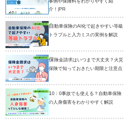
事例や保険料をわかりやすく紹
介！|PR
自
動車保険のAI化で起きやすい等級
トラブルと入力ミスの実例を解説
保
険金請求はいつまで大丈夫？火災
保険で知っておきたい期限と注意点
1
0：0事故でも使える？自動車保険
の人身傷害をわかりやすく解説