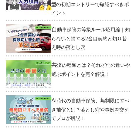
型の初期エントリーで確認すべきポ
イント
自
動車保険の等級ルール応用編｜知
らないと損する2台目契約と切り替
え時の落とし穴
共
済の種類とは？それぞれの違いや
選ぶポイントを完全解説！
A
I時代の自動車保険、無制限にすべ
き補償とは？落とし穴や事例を交え
てプロが解説！