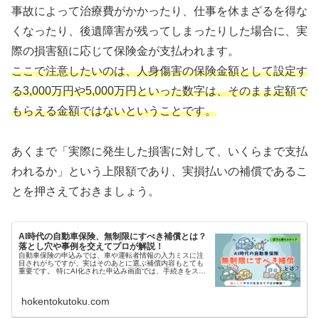
事故によって治療費がかかったり、仕事を休まざるを得な
くなったり、後遺障害が残ってしまったりした場合に、実
際の損害額に応じて保険金が支払われます。
ここで注意したいのは、人身傷害の保険金額として設定す
る3,000万円や5,000万円といった数字は、そのまま定額で
もらえる金額ではないということです。
あくまで「実際に発生した損害に対して、いくらまで支払
われるか」という上限額であり、実損払いの補償であるこ
とを押さえておきましょう。
AI時代の自動車保険、無制限にすべき補償とは？
落とし穴や事例を交えてプロが解説！
自動車保険の申込みでは、車や運転者情報の入力ミスに注
目されがちですが、実はそのあとに選ぶ補償内容もとても
重要です。 特にAI化された申込み画面では、手続きをスム
ーズに進めるために必要最低限の説明にとどまることが多
く、「この補償はこうしておい...
hokentokutoku.com